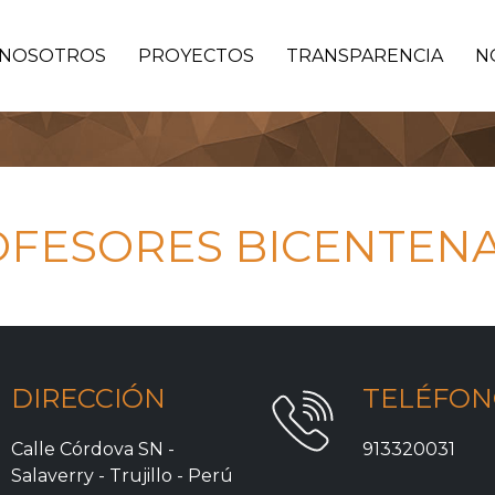
NOSOTROS
PROYECTOS
TRANSPARENCIA
N
FESORES BICENTEN
DIRECCIÓN
TELÉFO
Calle Córdova SN -
913320031
Salaverry - Trujillo - Perú